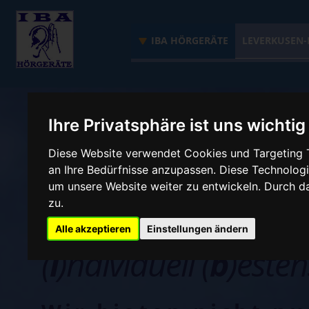
IBA HÖRGERÄTE
LEVERKUSEN-
Ihre Privatsphäre ist uns wichtig
Diese Website verwendet Cookies und Targeting T
Diagnose Tinnitus
an Ihre Bedürfnisse anzupassen. Diese Technolo
um unsere Website weiter zu entwickeln. Durch 
zu.
IBA Hörgeräte
Alle akzeptieren
Einstellungen ändern
(
i
)ndividuell (
b
)esten