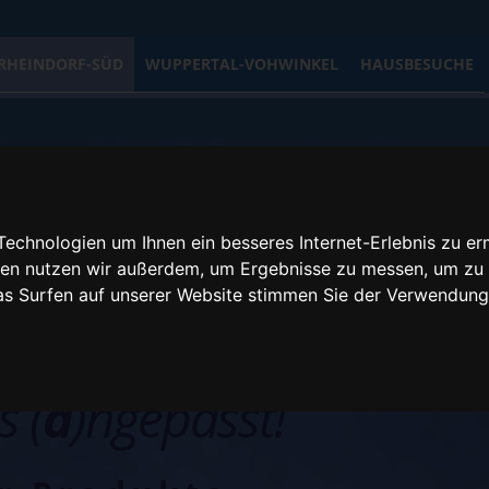
RHEINDORF-SÜD
WUPPERTAL-VOHWINKEL
HAUSBESUCHE
echnologien um Ihnen ein besseres Internet-Erlebnis zu er
gien nutzen wir außerdem, um Ergebnisse zu messen, um z
das Surfen auf unserer Website stimmen Sie der Verwendun
s (
a
)ngepasst!