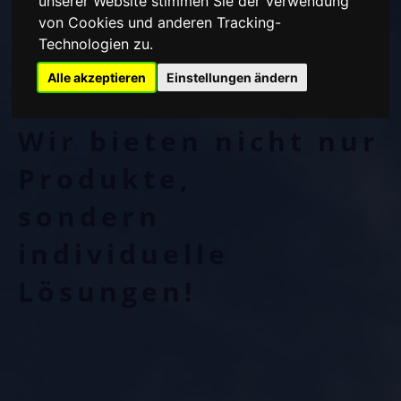
unserer Website stimmen Sie der Verwendung
(
i
)ndividuell (
b
)estens
von Cookies und anderen Tracking-
Technologien zu.
(
a
)ngepasst!
Alle akzeptieren
Einstellungen ändern
Wir bieten nicht nur
Produkte,
sondern
individuelle
Lösungen!