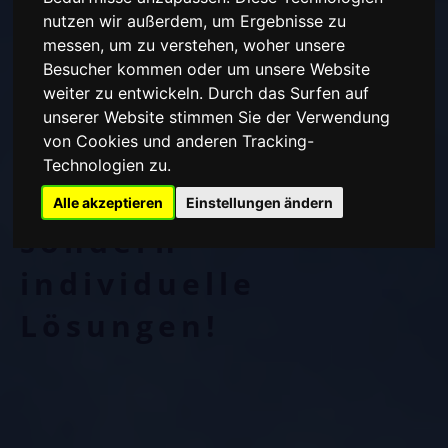
(
i
)ndividuell (
b
)estens
nutzen wir außerdem, um Ergebnisse zu
messen, um zu verstehen, woher unsere
(
a
)ngepasst!
Besucher kommen oder um unsere Website
weiter zu entwickeln. Durch das Surfen auf
unserer Website stimmen Sie der Verwendung
von Cookies und anderen Tracking-
Wir bieten nicht nur
Technologien zu.
Produkte,
Alle akzeptieren
Einstellungen ändern
sondern
individuelle
Lösungen!