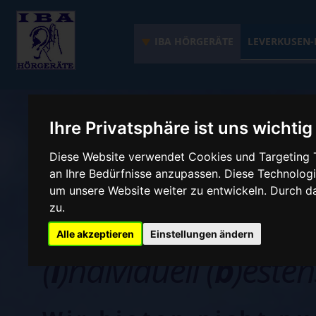
IBA HÖRGERÄTE
LEVERKUSEN-
Ihre Privatsphäre ist uns wichtig
Diese Website verwendet Cookies und Targeting T
Tinnitus Ursachen
an Ihre Bedürfnisse anzupassen. Diese Technolo
um unsere Website weiter zu entwickeln. Durch 
zu.
IBA Hörgeräte
Alle akzeptieren
Einstellungen ändern
(
i
)ndividuell (
b
)esten